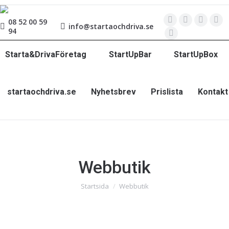
08 52 00 59
info@startaochdriva.se
94
Starta&DrivaFöretag
StartUpBar
StartUpBox
startaochdriva.se
Nyhetsbrev
Prislista
Kontakt
Webbutik
Du är här:
Startsida
Webbutik