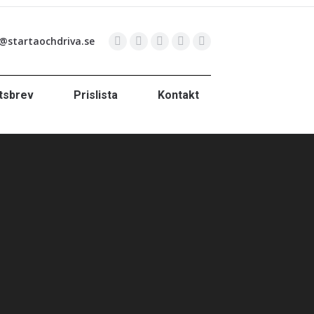
@startaochdriva.se
tsbrev
Prislista
Kontakt