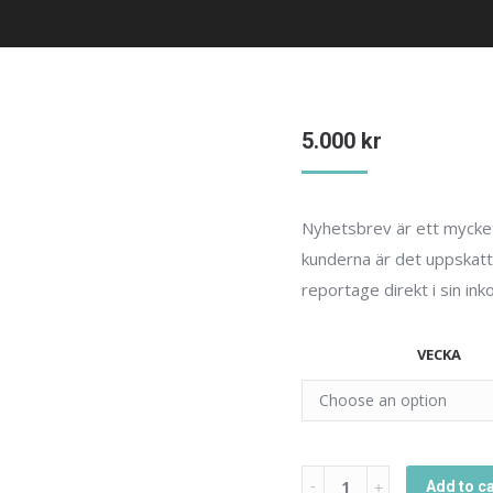
5.000
kr
Nyhetsbrev är ett mycket 
kunderna är det uppskatta
reportage direkt i sin in
VECKA
Banner
Add to ca