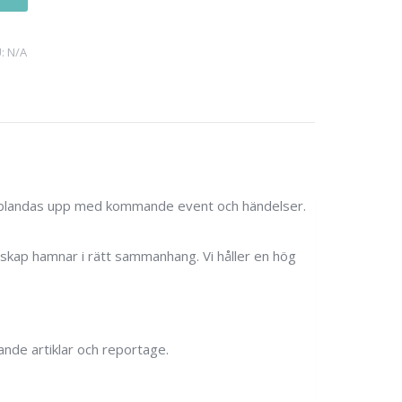
U:
N/A
tta blandas upp med kommande event och händelser.
budskap hamnar i rätt sammanhang. Vi håller en hög
nde artiklar och reportage.