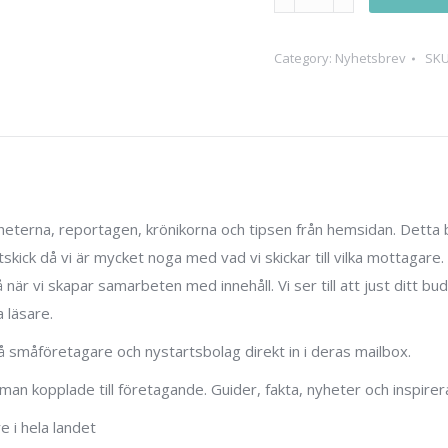
i
nyhetsbrev
Category:
Nyhetsbrev
SK
quantity
 nyheterna, reportagen, krönikorna och tipsen från hemsidan. De
skick då vi är mycket noga med vad vi skickar till vilka mottagare.
på när vi skapar samarbeten med innehåll. Vi ser till att just ditt 
a läsare.
å småföretagare och nystartsbolag direkt in i deras mailbox.
 kopplade till företagande. Guider, fakta, nyheter och inspirera
 i hela landet