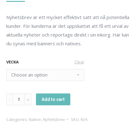
Nyhetsbrev är ett mycket effektivt sätt att nå potentiella
kunder. För kunderna är det uppskattat att få ett urval av
aktuella nyheter och reportage direkt i sin inkorg. Här kan
du synas med banners och natives.
VECKA
Clear
Native
Add to cart
i
nyhetsbrev
Categories:
Native
,
Nyhetsbrev
SKU:
N/A
quantity